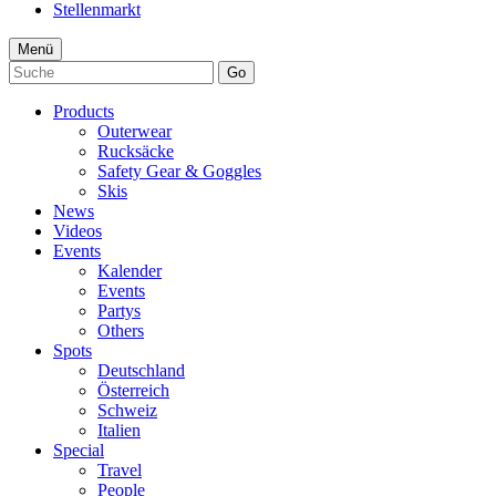
Stellenmarkt
Menü
Go
Products
Outerwear
Rucksäcke
Safety Gear & Goggles
Skis
News
Videos
Events
Kalender
Events
Partys
Others
Spots
Deutschland
Österreich
Schweiz
Italien
Special
Travel
People