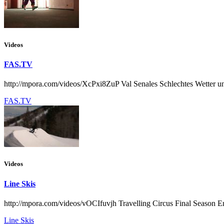
Videos
FAS.TV
http://mpora.com/videos/XcPxi8ZuP Val Senales Schlechtes Wetter u
FAS.TV
Videos
Line Skis
http://mpora.com/videos/vOCIfuvjh Travelling Circus Final Season En
Line Skis