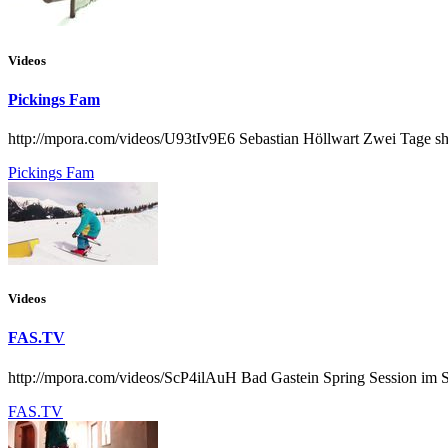
Videos
Pickings Fam
http://mpora.com/videos/U93tIv9E6 Sebastian Höllwart Zwei Tage sh
Pickings Fam
Videos
FAS.TV
http://mpora.com/videos/ScP4ilAuH Bad Gastein Spring Session im S
FAS.TV