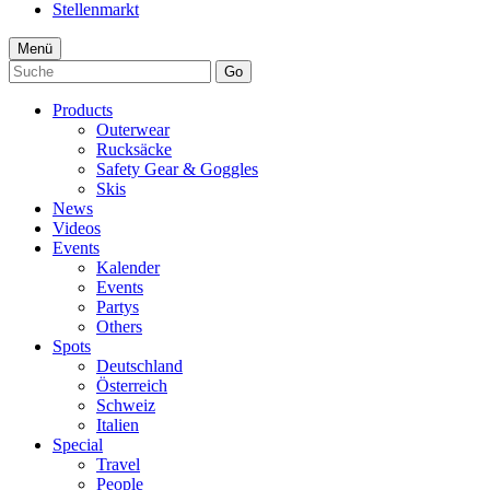
Stellenmarkt
Menü
Go
Products
Outerwear
Rucksäcke
Safety Gear & Goggles
Skis
News
Videos
Events
Kalender
Events
Partys
Others
Spots
Deutschland
Österreich
Schweiz
Italien
Special
Travel
People