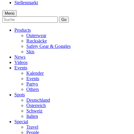
Stellenmarkt
Menü
Go
Products
Outerwear
Rucksäcke
Safety Gear & Goggles
Skis
News
Videos
Events
Kalender
Events
Partys
Others
Spots
Deutschland
Österreich
Schweiz
Italien
Special
Travel
People