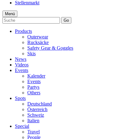
Stellenmarkt
Menü
Go
Products
Outerwear
Rucksäcke
Safety Gear & Goggles
Skis
News
Videos
Events
Kalender
Events
Partys
Others
Spots
Deutschland
Österreich
Schweiz
Italien
Special
Travel
People