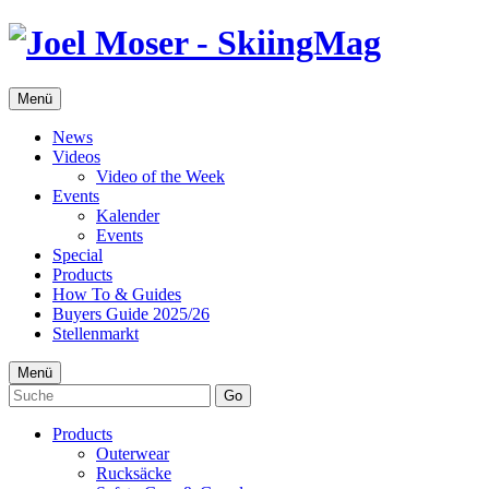
Menü
News
Videos
Video of the Week
Events
Kalender
Events
Special
Products
How To & Guides
Buyers Guide 2025/26
Stellenmarkt
Menü
Go
Products
Outerwear
Rucksäcke