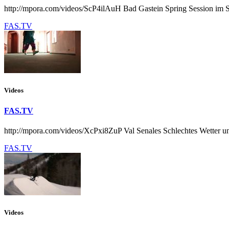
http://mpora.com/videos/ScP4ilAuH Bad Gastein Spring Session im S
FAS.TV
Videos
FAS.TV
http://mpora.com/videos/XcPxi8ZuP Val Senales Schlechtes Wetter u
FAS.TV
Videos