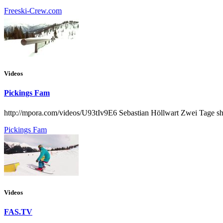
Freeski-Crew.com
Videos
Pickings Fam
http://mpora.com/videos/U93tIv9E6 Sebastian Höllwart Zwei Tage sh
Pickings Fam
Videos
FAS.TV