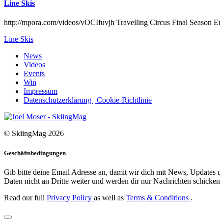
Line Skis
http://mpora.com/videos/vOCIfuvjh Travelling Circus Final Season En
Line Skis
News
Videos
Events
Win
Impressum
Datenschutzerklärung | Cookie-Richtlinie
© SkiingMag 2026
Geschäftsbedingungen
Gib bitte deine Email Adresse an, damit wir dich mit News, Updates u
Daten nicht an Dritte weiter und werden dir nur Nachrichten schicken,
Read our full
Privacy Policy
as well as
Terms & Conditions
.