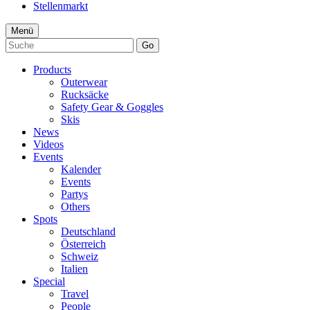
Stellenmarkt
Menü
Go
Products
Outerwear
Rucksäcke
Safety Gear & Goggles
Skis
News
Videos
Events
Kalender
Events
Partys
Others
Spots
Deutschland
Österreich
Schweiz
Italien
Special
Travel
People