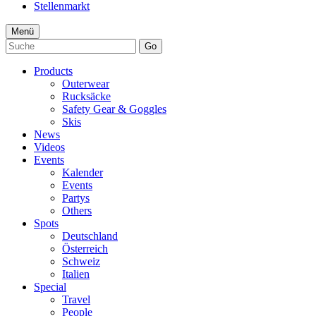
Stellenmarkt
Menü
Go
Products
Outerwear
Rucksäcke
Safety Gear & Goggles
Skis
News
Videos
Events
Kalender
Events
Partys
Others
Spots
Deutschland
Österreich
Schweiz
Italien
Special
Travel
People