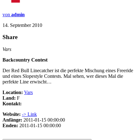
von
admin
14. September 2010
Share
Vars
Backcountry Contest
Der Red Bull Linecatcher ist die perfekte Mischung eines Freeride
und eines Slopestyle Contests. Mal sehen, wer dieses Mal die
perfekte Line erwischt…
Location:
Vars
Land:
F
Kontakt:
Website:
-> Link
Anfänge:
2011-01-15 00:00:00
Enden:
2011-01-15 00:00:00