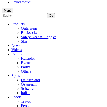
Stellenmarkt
Menü
Go
Products
Outerwear
Rucksäcke
Safety Gear & Goggles
Skis
News
Videos
Events
Kalender
Events
Partys
Others
Spots
Deutschland
Österreich
Schweiz
Italien
Special
Travel
People