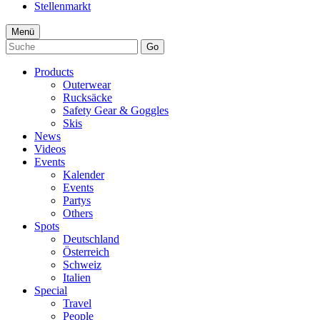
Stellenmarkt
Menü
Go
Products
Outerwear
Rucksäcke
Safety Gear & Goggles
Skis
News
Videos
Events
Kalender
Events
Partys
Others
Spots
Deutschland
Österreich
Schweiz
Italien
Special
Travel
People