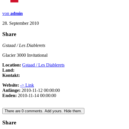
von
admin
28. September 2010
Share
Gstaad / Les Diablerets
Glacier 3000 Invitational
Location:
Gstaad / Les Diablerets
Land:
Kontakt:
Website:
-> Link
Anfänge:
2010-11-12 00:00:00
Enden:
2010-11-14 00:00:00
There are
0
comments.
Add yours.
Hide them.
Share