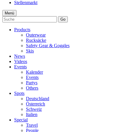
Stellenmarkt
Menü
Go
Products
Outerwear
Rucksäcke
Safety Gear & Goggles
Skis
News
Videos
Events
Kalender
Events
Partys
Others
Spots
Deutschland
Österreich
Schweiz
Italien
Special
Travel
People