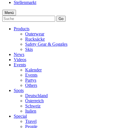
Stellenmarkt
Menü
Go
Products
Outerwear
Rucksäcke
Safety Gear & Goggles
Skis
News
Videos
Events
Kalender
Events
Partys
Others
Spots
Deutschland
Österreich
Schweiz
Italien
Special
Travel
People