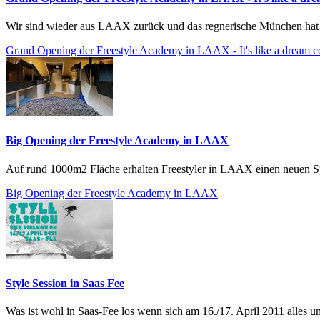
Wir sind wieder aus LAAX zurück und das regnerische München hat u
Grand Opening der Freestyle Academy in LAAX - It's like a dream com
Big Opening der Freestyle Academy in LAAX
Auf rund 1000m2 Fläche erhalten Freestyler in LAAX einen neuen Spie
Big Opening der Freestyle Academy in LAAX
Style Session in Saas Fee
Was ist wohl in Saas-Fee los wenn sich am 16./17. April 2011 alles u