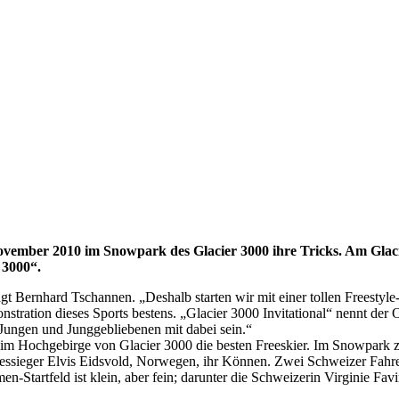
ovember 2010 im Snowpark des Glacier 3000 ihre Tricks. Am Glaci
 3000“.
agt Bernhard Tschannen. „Deshalb starten wir mit einer tollen Freestyl
stration dieses Sports bestens. „Glacier 3000 Invitational“ nennt der
 Jungen und Junggebliebenen mit dabei sein.“
m Hochgebirge von Glacier 3000 die besten Freeskier. Im Snowpark ze
ressieger Elvis Eidsvold, Norwegen, ihr Können. Zwei Schweizer Fahr
en-Startfeld ist klein, aber fein; darunter die Schweizerin Virginie F