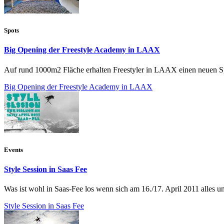
Spots
Big Opening der Freestyle Academy in LAAX
Auf rund 1000m2 Fläche erhalten Freestyler in LAAX einen neuen Spie
Big Opening der Freestyle Academy in LAAX
Events
Style Session in Saas Fee
Was ist wohl in Saas-Fee los wenn sich am 16./17. April 2011 alles u
Style Session in Saas Fee