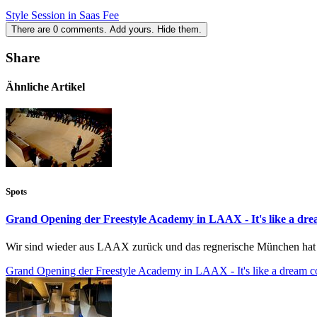
Style Session in Saas Fee
There are
0
comments.
Add yours.
Hide them.
Share
Ähnliche Artikel
Spots
Grand Opening der Freestyle Academy in LAAX - It's like a drea
Wir sind wieder aus LAAX zurück und das regnerische München hat u
Grand Opening der Freestyle Academy in LAAX - It's like a dream com