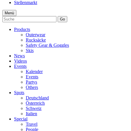
Stellenmarkt
Menü
Go
Products
Outerwear
Rucksäcke
Safety Gear & Goggles
Skis
News
Videos
Events
Kalender
Events
Partys
Others
Spots
Deutschland
Österreich
Schweiz
Italien
Special
Travel
People