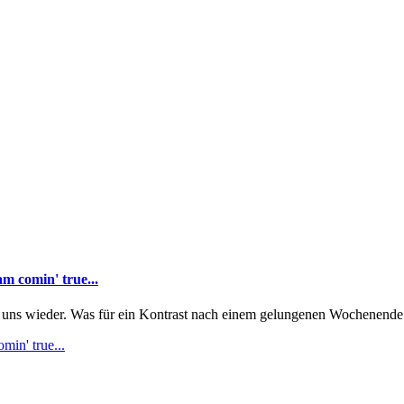
m comin' true...
ns wieder. Was für ein Kontrast nach einem gelungenen Wochenende b
in' true...