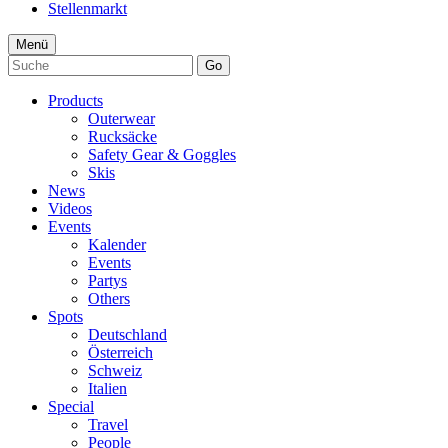
Stellenmarkt
Menü
Go
Products
Outerwear
Rucksäcke
Safety Gear & Goggles
Skis
News
Videos
Events
Kalender
Events
Partys
Others
Spots
Deutschland
Österreich
Schweiz
Italien
Special
Travel
People