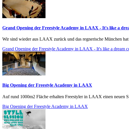
Grand Opening der Freestyle Academy in LAAX - It's like a drea
Wir sind wieder aus LAAX zurück und das regnerische München hat u
Grand Opening der Freestyle Academy in LAAX - It's like a dream com
Big Opening der Freestyle Academy in LAAX
Auf rund 1000m2 Fläche erhalten Freestyler in LAAX einen neuen Spie
Big Opening der Freestyle Academy in LAAX