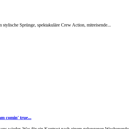
m stylische Sprünge, spektakuläre Crew Action, mitreisende...
m comin' true...
ns wieder. Was für ein Kontrast nach einem gelungenen Wochenende b