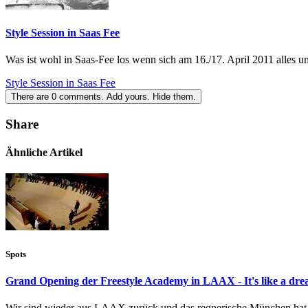
Style Session in Saas Fee
Was ist wohl in Saas-Fee los wenn sich am 16./17. April 2011 alles u
Style Session in Saas Fee
There are
0
comments.
Add yours.
Hide them.
Share
Ähnliche Artikel
Spots
Grand Opening der Freestyle Academy in LAAX - It's like a drea
Wir sind wieder aus LAAX zurück und das regnerische München hat u