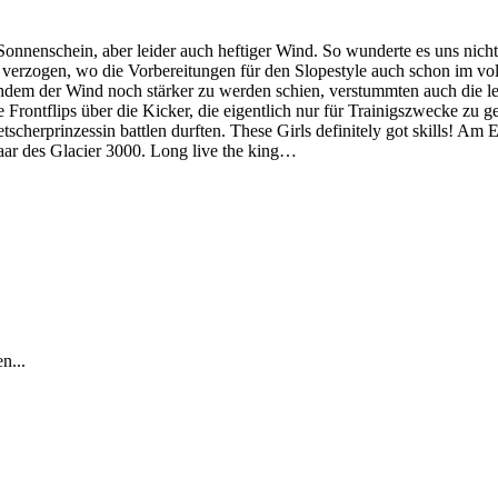
nnenschein, aber leider auch heftiger Wind. So wunderte es uns nicht
rk verzogen, wo die Vorbereitungen für den Slopestyle auch schon im 
chdem der Wind noch stärker zu werden schien, verstummten auch die le
Frontflips über die Kicker, die eigentlich nur für Trainigszwecke zu g
etscherprinzessin battlen durften. These Girls definitely got skills!
aar des Glacier 3000. Long live the king…
n...