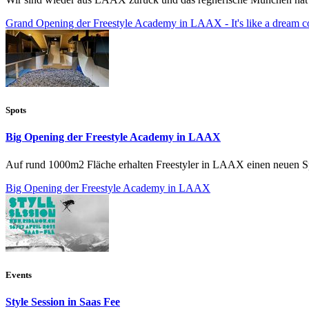
Grand Opening der Freestyle Academy in LAAX - It's like a dream com
Spots
Big Opening der Freestyle Academy in LAAX
Auf rund 1000m2 Fläche erhalten Freestyler in LAAX einen neuen Spie
Big Opening der Freestyle Academy in LAAX
Events
Style Session in Saas Fee