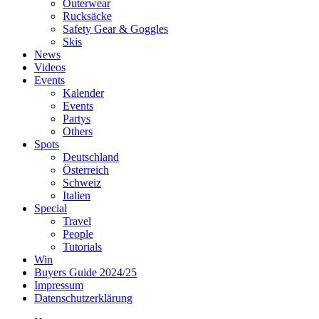
Outerwear
Rucksäcke
Safety Gear & Goggles
Skis
News
Videos
Events
Kalender
Events
Partys
Others
Spots
Deutschland
Österreich
Schweiz
Italien
Special
Travel
People
Tutorials
Win
Buyers Guide 2024/25
Impressum
Datenschutzerklärung