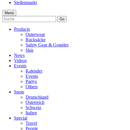
Stellenmarkt
Menü
Go
Products
Outerwear
Rucksäcke
Safety Gear & Goggles
Skis
News
Videos
Events
Kalender
Events
Partys
Others
Spots
Deutschland
Österreich
Schweiz
Italien
Special
Travel
People