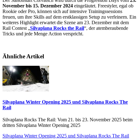
Der Saisonstart Corvatsch wird durch die Progression Days vom
23.
November bis 15. Dezember 2024
eingeläutet. Freestyler, egal ob
Rookie oder Pro, können sich auf intensive Trainingssessions
freuen, um ihre Skills auf dem erstklassigen Setup zu verfeinern. Ein
weiteres Highlight erwartet die Szene am 23. Dezember mit dem
Rail Contest „
Silvaplana Rocks the Rail
“, der atemberaubende
Tricks und jede Menge Action verspricht.
Ähnliche Artikel
Silvaplana Winter Opening 2025 und Silvaplana Rocks The
Rail
Silvaplana Rocks The Rail: Vom 21. bis 23. November 2025 beim
dritten Silvaplana Winter Opening 2025
Silvaplana Winter Opening 2025 und Silvaplana Rocks The Rail