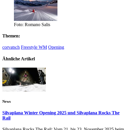
Foto: Romano Salis
Themen:
corvatsch
Freestyle WM
Opening
Ähnliche Artikel
News
Silvaplana Winter Opening 2025 und Silvaplana Rocks The
Rail
Silvaplana Rocks The Rail: Vom 21. bis 23. November 2025 beim