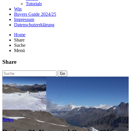
Tutorials
Win
Buyers Guide 2024/25
Impressum
Datenschutzerklärung
Home
Share
Suche
Menü
Share
Go
News