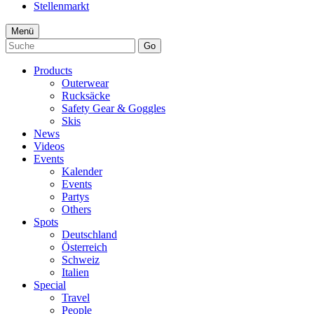
Stellenmarkt
Menü
Go
Products
Outerwear
Rucksäcke
Safety Gear & Goggles
Skis
News
Videos
Events
Kalender
Events
Partys
Others
Spots
Deutschland
Österreich
Schweiz
Italien
Special
Travel
People