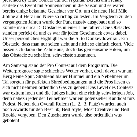
startete das Event mit Sonnenschein in die Saison und es waren
bereits einige bekannte Gesichter vor Ort, um die neue Half Mile
Jibline auf Herz und Niere so richtig zu testen. Im Vergleich zu den
vergangenen Jahren wurde der Park massiv ausgebaut und so
konnte man circa 15 Obstacles in einer Line fahren. Die Obstacles
standen perfekt da und es war für jeden Geschmack etwas dabei.
Unser persönliches Highlight war die S- to Donkeydownrail. Ein
Obstacle, dass man nur selten sieht und nicht so einfach cleart. Viele
bissen sich daran die Zähne aus, doch das gemeinsame Hiken, um
das Obstacle zu schaffen, schweisste zusammen.
Am Samstag stand der Pro Contest auf dem Programm. Die
Wetterprognose sagte schlechtes Wetter vorher, doch davon war am
Berg keine Spur. Strahlend blauer Himmel und ein Nebelmeer im
Tal sorgten für perfekten Shredbedingungen und die Pros liesen es
sich nicht nehmen ordentlich Gas zu geben! Das Level des Contests
war extrem hoch und die Judges hatten eine richtig schwierigen Job,
denn nahezu jeder der Teilnehmer war ein potenzieller Kandidat fürs
Podest. Neben den Overall Rulern (1., 2., 3. Platz) wurden auch
noch Awards für den Best Jib, Best Style, Most Creative und Best
Rookie vergeben. Den Zuschauern wurde also ordentlich was
geboten!