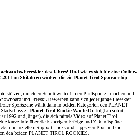
Nachwuchs-Freeskier des Jahres! Und wie es sich für eine Online-
2011 im Skifahren winken dir ein Planet Tirol-Sponsorship
terstützen, um einen Schritt weiter in den Profisport zu machen und
n Snowboard und Freeski. Bewerben kann sich jeder junge Freeskier
 Tiroler Sportszene wählt dann in beiden Kategorien den PLANET
Startschuss zu
Planet Tirol Rookie Wanted!
erfolgt ab sofort;
r 1992 und jünger), die sich mittels Video auf Planet Tirol
ine kurze Info über die bisherigen Erfolge und Zukunftspläne
ben finanziellem Support Tricks und Tipps von Pros und die
ichte von den beiden PLANET TIROL ROOKIES.