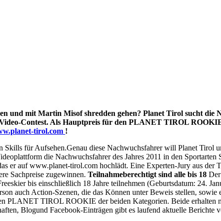
rden und mit Martin Misof shredden gehen? Planet Tirol sucht die 
den Video-Contest. Als Hauptpreis für den PLANET TIROL ROOKIE 
w.planet-tirol.com
!
 Skills für Aufsehen.Genau diese Nachwuchsfahrer will Planet Tirol un
-Videoplattform die Nachwuchsfahrer des Jahres 2011 in den Sportarte
das er auf www.planet-tirol.com hochlädt. Eine Experten-Jury aus der
ere Sachpreise zugewinnen.
Teilnahmeberechtigt sind alle bis 18
Der 
eskier bis einschließlich 18 Jahre teilnehmen (Geburtsdatum: 24. Janua
son auch Action-Szenen, die das Können unter Beweis stellen, sowie e
ne den PLANET TIROL ROOKIE der beiden Kategorien. Beide erhalten ne
tschaften, Blogund Facebook-Einträgen gibt es laufend aktuelle Ber