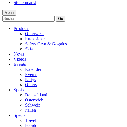
Stellenmarkt
Menü
Go
Products
Outerwear
Rucksäcke
Safety Gear & Goggles
Skis
News
Videos
Events
Kalender
Events
Partys
Others
Spots
Deutschland
Österreich
Schweiz
Italien
Special
Travel
People