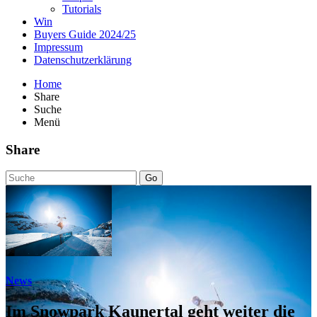
Tutorials
Win
Buyers Guide 2024/25
Impressum
Datenschutzerklärung
Home
Share
Suche
Menü
Share
Go
News
Im Snowpark Kaunertal geht weiter die