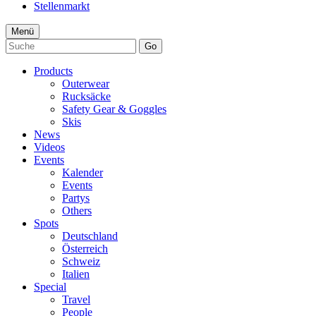
Stellenmarkt
Menü
Go
Products
Outerwear
Rucksäcke
Safety Gear & Goggles
Skis
News
Videos
Events
Kalender
Events
Partys
Others
Spots
Deutschland
Österreich
Schweiz
Italien
Special
Travel
People