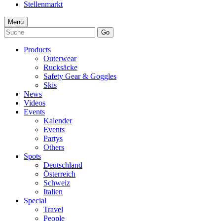
Stellenmarkt
Menü
Go
Products
Outerwear
Rucksäcke
Safety Gear & Goggles
Skis
News
Videos
Events
Kalender
Events
Partys
Others
Spots
Deutschland
Österreich
Schweiz
Italien
Special
Travel
People