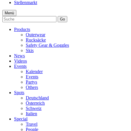
Stellenmarkt
Menü
Go
Products
Outerwear
Rucksäcke
Safety Gear & Goggles
Skis
News
Videos
Events
Kalender
Events
Partys
Others
Spots
Deutschland
Österreich
Schweiz
Italien
Special
Travel
People