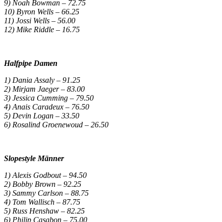
9) Noah Bowman – 72.75
10) Byron Wells – 66.25
11) Jossi Wells – 56.00
12) Mike Riddle – 16.75
Halfpipe Damen
1) Dania Assaly – 91.25
2) Mirjam Jaeger – 83.00
3) Jessica Cumming – 79.50
4) Anais Caradeux – 76.50
5) Devin Logan – 33.50
6) Rosalind Groenewoud – 26.50
Slopestyle Männer
1) Alexis Godbout – 94.50
2) Bobby Brown – 92.25
3) Sammy Carlson – 88.75
4) Tom Wallisch – 87.75
5) Russ Henshaw – 82.25
6) Philip Casabon – 75.00