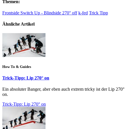
Themen:
Frontside Switch Up - Blindside 270° off
k-fed
Trick Tipp
Ähnliche Artikel
How To & Guides
Trick-Tipp: Lip 270° on
Ein absoluter Banger, aber eben auch extrem tricky ist der Lip 270°
on.
Trick-Tipp: Lip 270° on