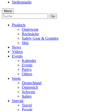
Stellenmarkt
Menü
Go
Products
Outerwear
Rucksäcke
Safety Gear & Goggles
Skis
News
Videos
Events
Kalender
Events
Partys
Others
Spots
Deutschland
Österreich
Schweiz
Italien
Special
Travel
People