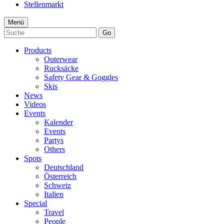
Stellenmarkt
Menü
Go
Products
Outerwear
Rucksäcke
Safety Gear & Goggles
Skis
News
Videos
Events
Kalender
Events
Partys
Others
Spots
Deutschland
Österreich
Schweiz
Italien
Special
Travel
People