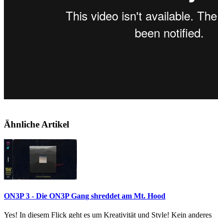
Ähnliche Artikel
ON3P 3 - Die ON3P Gang shreddet am Mt. Hood
Yes! In diesem Flick geht es um Kreativität und Style! Kein anderes