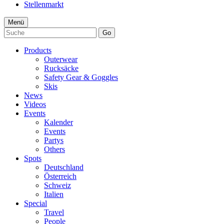
Stellenmarkt
Menü
Go
Products
Outerwear
Rucksäcke
Safety Gear & Goggles
Skis
News
Videos
Events
Kalender
Events
Partys
Others
Spots
Deutschland
Österreich
Schweiz
Italien
Special
Travel
People