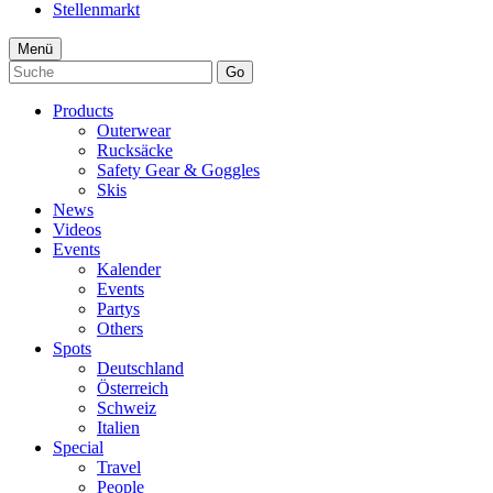
Stellenmarkt
Menü
Go
Products
Outerwear
Rucksäcke
Safety Gear & Goggles
Skis
News
Videos
Events
Kalender
Events
Partys
Others
Spots
Deutschland
Österreich
Schweiz
Italien
Special
Travel
People