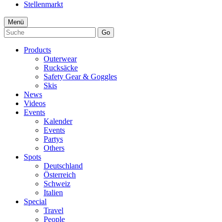
Stellenmarkt
Menü
Go
Products
Outerwear
Rucksäcke
Safety Gear & Goggles
Skis
News
Videos
Events
Kalender
Events
Partys
Others
Spots
Deutschland
Österreich
Schweiz
Italien
Special
Travel
People