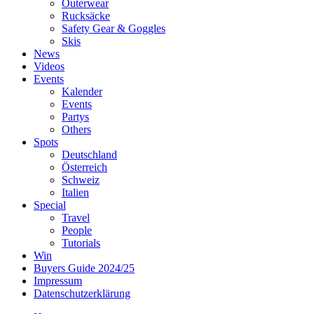
Outerwear
Rucksäcke
Safety Gear & Goggles
Skis
News
Videos
Events
Kalender
Events
Partys
Others
Spots
Deutschland
Österreich
Schweiz
Italien
Special
Travel
People
Tutorials
Win
Buyers Guide 2024/25
Impressum
Datenschutzerklärung