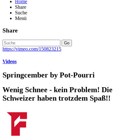
Home
Share
Suche
Menü
Share
Go
https://vimeo.com/150823215
Videos
Springcember by Pot-Pourri
Wenig Schnee - kein Problem! Die
Schweizer haben trotzdem Spaß!!