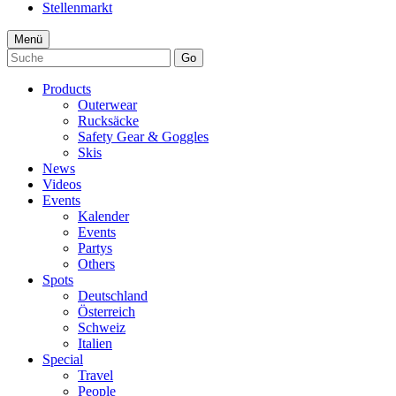
Stellenmarkt
Menü
Go
Products
Outerwear
Rucksäcke
Safety Gear & Goggles
Skis
News
Videos
Events
Kalender
Events
Partys
Others
Spots
Deutschland
Österreich
Schweiz
Italien
Special
Travel
People