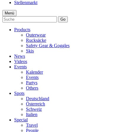
Stellenmarkt
Menü
Go
Products
Outerwear
Rucksäcke
Safety Gear & Goggles
Skis
News
Videos
Events
Kalender
Events
Partys
Others
Spots
Deutschland
Österreich
Schweiz
Italien
Special
Travel
People