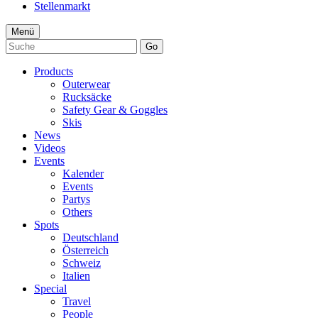
Stellenmarkt
Menü
Go
Products
Outerwear
Rucksäcke
Safety Gear & Goggles
Skis
News
Videos
Events
Kalender
Events
Partys
Others
Spots
Deutschland
Österreich
Schweiz
Italien
Special
Travel
People