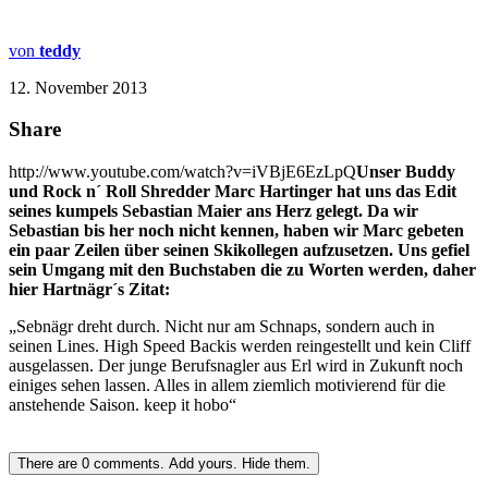
von
teddy
12. November 2013
Share
http://www.youtube.com/watch?v=iVBjE6EzLpQ
Unser Buddy
und Rock n´ Roll Shredder Marc Hartinger hat uns das Edit
seines kumpels Sebastian Maier ans Herz gelegt. Da wir
Sebastian bis her noch nicht kennen, haben wir Marc gebeten
ein paar Zeilen über seinen Skikollegen aufzusetzen. Uns gefiel
sein Umgang mit den Buchstaben die zu Worten werden, daher
hier Hartnägr´s Zitat:
„Sebnägr dreht durch. Nicht nur am Schnaps, sondern auch in
seinen Lines. High Speed Backis werden reingestellt und kein Cliff
ausgelassen. Der junge Berufsnagler aus Erl wird in Zukunft noch
einiges sehen lassen. Alles in allem ziemlich motivierend für die
anstehende Saison. keep it hobo“
There are
0
comments.
Add yours.
Hide them.