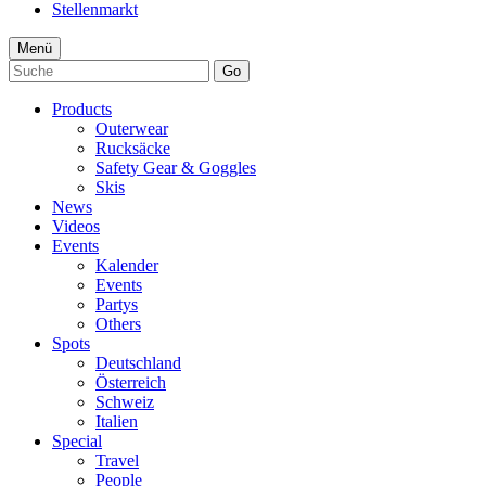
Stellenmarkt
Menü
Go
Products
Outerwear
Rucksäcke
Safety Gear & Goggles
Skis
News
Videos
Events
Kalender
Events
Partys
Others
Spots
Deutschland
Österreich
Schweiz
Italien
Special
Travel
People