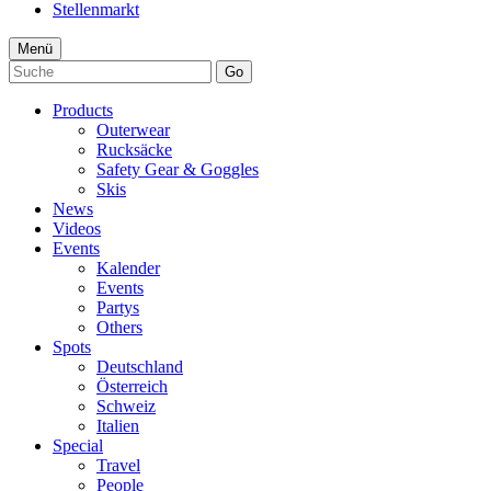
Stellenmarkt
Menü
Go
Products
Outerwear
Rucksäcke
Safety Gear & Goggles
Skis
News
Videos
Events
Kalender
Events
Partys
Others
Spots
Deutschland
Österreich
Schweiz
Italien
Special
Travel
People