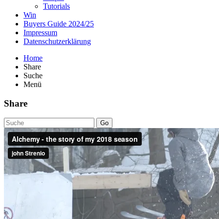
Tutorials
Win
Buyers Guide 2024/25
Impressum
Datenschutzerklärung
Home
Share
Suche
Menü
Share
Go