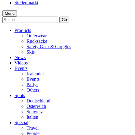
Stellenmarkt
Menü
Go
Products
Outerwear
Rucksäcke
Safety Gear & Goggles
Skis
News
Videos
Events
Kalender
Events
Partys
Others
Spots
Deutschland
Österreich
Schweiz
Italien
Special
Travel
People