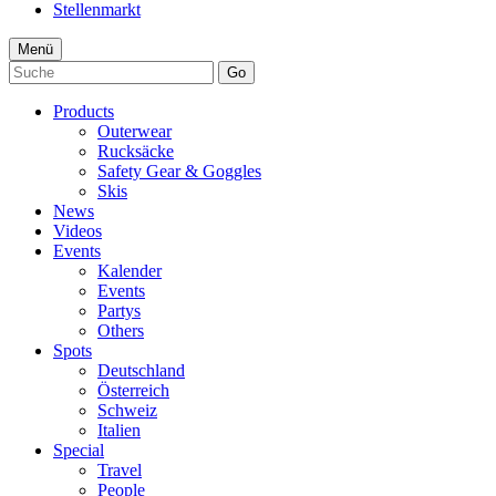
Stellenmarkt
Menü
Go
Products
Outerwear
Rucksäcke
Safety Gear & Goggles
Skis
News
Videos
Events
Kalender
Events
Partys
Others
Spots
Deutschland
Österreich
Schweiz
Italien
Special
Travel
People