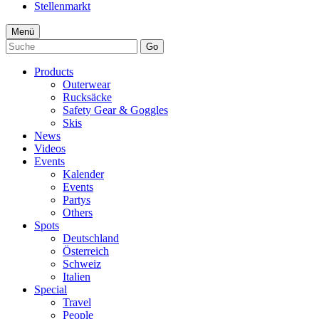
Stellenmarkt
Menü
Go
Products
Outerwear
Rucksäcke
Safety Gear & Goggles
Skis
News
Videos
Events
Kalender
Events
Partys
Others
Spots
Deutschland
Österreich
Schweiz
Italien
Special
Travel
People