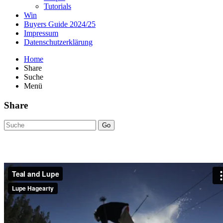
Tutorials
Win
Buyers Guide 2024/25
Impressum
Datenschutzerklärung
Home
Share
Suche
Menü
Share
Go