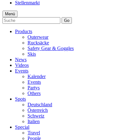
Stellenmarkt
Menü
Go
Products
Outerwear
Rucksäcke
Safety Gear & Goggles
Skis
News
Videos
Events
Kalender
Events
Partys
Others
Spots
Deutschland
Österreich
Schweiz
Italien
Special
Travel
People