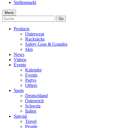
Stellenmarkt
Menü
Go
Products
Outerwear
Rucksäcke
Safety Gear & Goggles
Skis
News
Videos
Events
Kalender
Events
Partys
Others
Spots
Deutschland
Österreich
Schweiz
Italien
Special
Travel
People