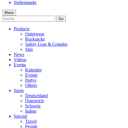
Stellenmarkt
Menü
Go
Products
Outerwear
Rucksäcke
Safety Gear & Goggles
Skis
News
Videos
Events
Kalender
Events
Partys
Others
Spots
Deutschland
Österreich
Schweiz
Italien
Special
Travel
People