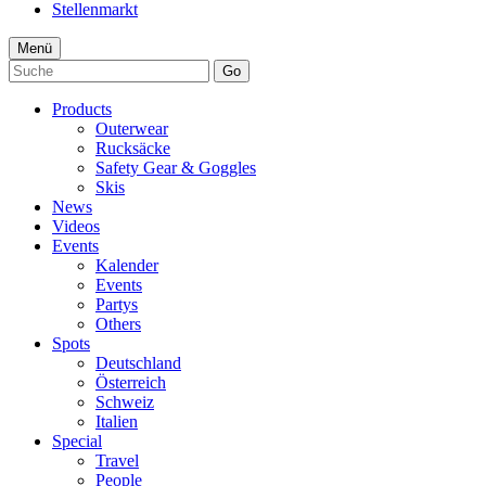
Stellenmarkt
Menü
Go
Products
Outerwear
Rucksäcke
Safety Gear & Goggles
Skis
News
Videos
Events
Kalender
Events
Partys
Others
Spots
Deutschland
Österreich
Schweiz
Italien
Special
Travel
People