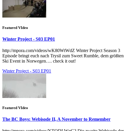
Featured VIdeo
Winter Project - S03 EP01
http://mpora.com/videos/wK80WtWdZ Winter Project Season 3
Episode bringt euch nach Trysil zum Sweet Rumble, dem größten
Ski Event in Norwegen…. check it out!
Winter Project - S03 EP01
Featured VIdeo
The BC Boys: Webisode II, A November to Remember
http://mpora.com/videos/YTQDLWgC2 Die zweite Webisode der