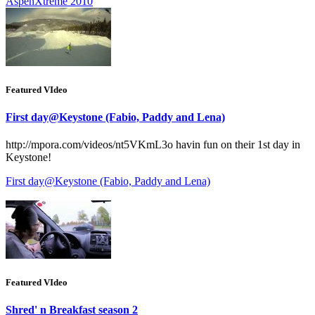
AspenXtreme 2010
Featured VIdeo
First day@Keystone (Fabio, Paddy and Lena)
http://mpora.com/videos/nt5VKmL3o havin fun on their 1st day in
Keystone!
First day@Keystone (Fabio, Paddy and Lena)
Featured VIdeo
Shred' n Breakfast season 2