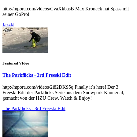
http://mpora.com/videos/CvaXkbasB Max Kroneck hat Spass mit
seiner GoPro!
Jazzki
Featured VIdeo
The Parkflicks - 3rd Freeski Edit
http://mpora.com/videos/2i82DK95q Finally it`s here! Der 3.
Freeski Edit der Parkflicks Serie aus dem Snowpark Kaunertal,
gemacht von der HZU Crew. Watch & Enjoy!
The Parkflicks - 3rd Freeski Edit