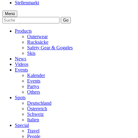
Stellenmarkt
Menü
Go
Products
Outerwear
Rucksäcke
Safety Gear & Goggles
Skis
News
Videos
Events
Kalender
Events
Partys
Others
Spots
Deutschland
Österreich
Schweiz
Italien
Special
Travel
People