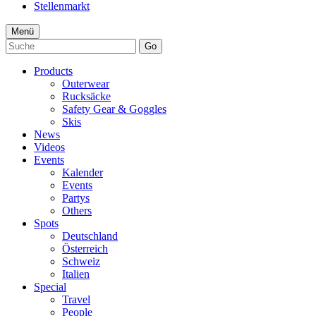
Stellenmarkt
Menü
Go
Products
Outerwear
Rucksäcke
Safety Gear & Goggles
Skis
News
Videos
Events
Kalender
Events
Partys
Others
Spots
Deutschland
Österreich
Schweiz
Italien
Special
Travel
People