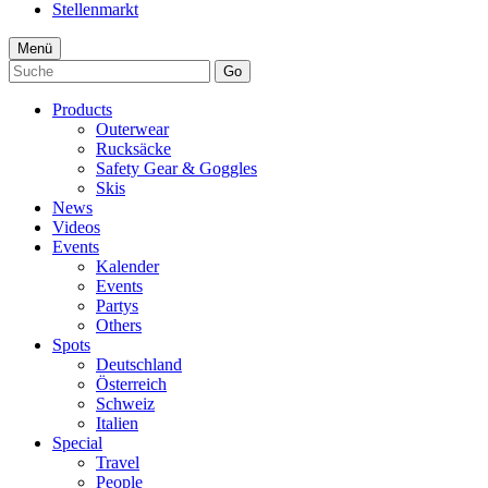
Stellenmarkt
Menü
Go
Products
Outerwear
Rucksäcke
Safety Gear & Goggles
Skis
News
Videos
Events
Kalender
Events
Partys
Others
Spots
Deutschland
Österreich
Schweiz
Italien
Special
Travel
People