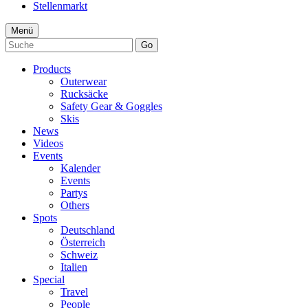
Stellenmarkt
Menü
Go
Products
Outerwear
Rucksäcke
Safety Gear & Goggles
Skis
News
Videos
Events
Kalender
Events
Partys
Others
Spots
Deutschland
Österreich
Schweiz
Italien
Special
Travel
People