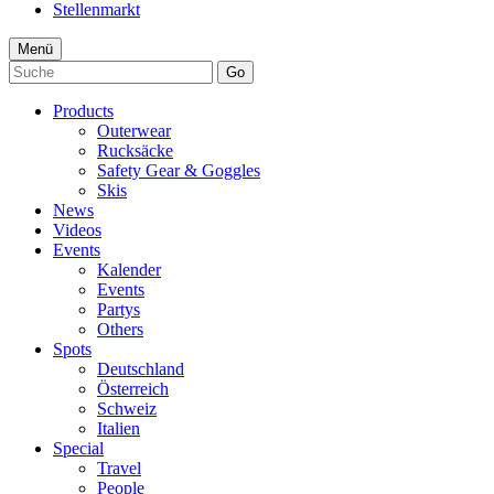
Stellenmarkt
Menü
Go
Products
Outerwear
Rucksäcke
Safety Gear & Goggles
Skis
News
Videos
Events
Kalender
Events
Partys
Others
Spots
Deutschland
Österreich
Schweiz
Italien
Special
Travel
People