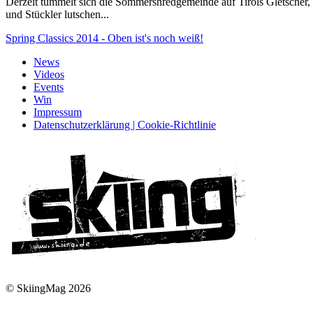
Derzeit tummelt sich die Sommershredgemeinde auf Tirols Gletscher, 
und Stückler lutschen...
Spring Classics 2014 - Oben ist's noch weiß!
News
Videos
Events
Win
Impressum
Datenschutzerklärung | Cookie-Richtlinie
© SkiingMag 2026