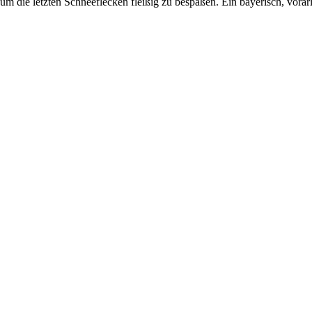
um die letzten Schneeflecken fleißig zu bespaßen. Ein bayerisch, vorar