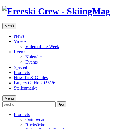
Menü
News
Videos
Video of the Week
Events
Kalender
Events
Special
Products
How To & Guides
Buyers Guide 2025/26
Stellenmarkt
Menü
Go
Products
Outerwear
Rucksäcke