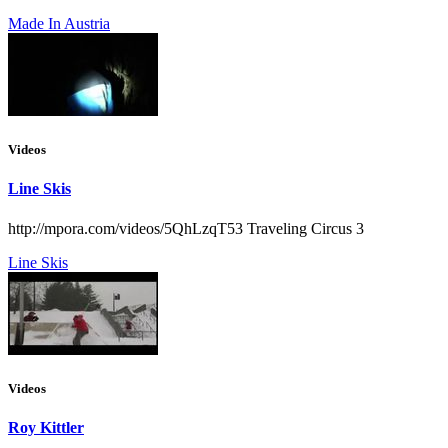
Made In Austria
Videos
Line Skis
http://mpora.com/videos/5QhLzqT53 Traveling Circus 3
Line Skis
Videos
Roy Kittler