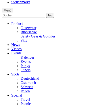
Stellenmarkt
Menü
Go
Products
Outerwear
Rucksäcke
Safety Gear & Goggles
Skis
News
Videos
Events
Kalender
Events
Partys
Others
Spots
Deutschland
Österreich
Schweiz
Italien
Special
Travel
People