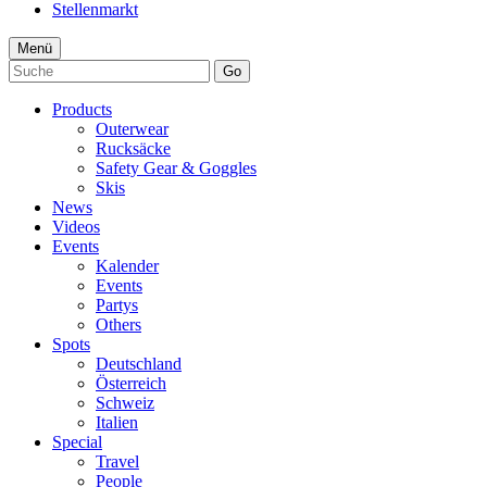
Stellenmarkt
Menü
Go
Products
Outerwear
Rucksäcke
Safety Gear & Goggles
Skis
News
Videos
Events
Kalender
Events
Partys
Others
Spots
Deutschland
Österreich
Schweiz
Italien
Special
Travel
People