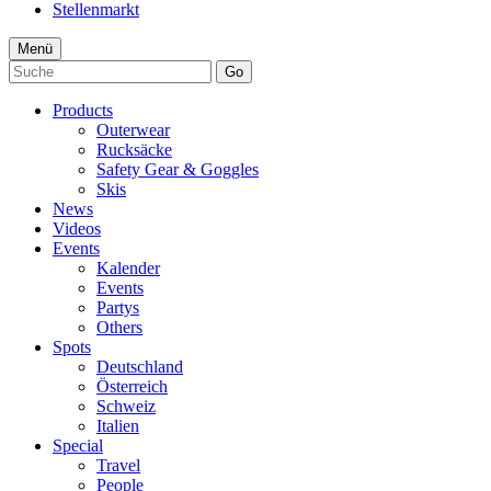
Stellenmarkt
Menü
Go
Products
Outerwear
Rucksäcke
Safety Gear & Goggles
Skis
News
Videos
Events
Kalender
Events
Partys
Others
Spots
Deutschland
Österreich
Schweiz
Italien
Special
Travel
People