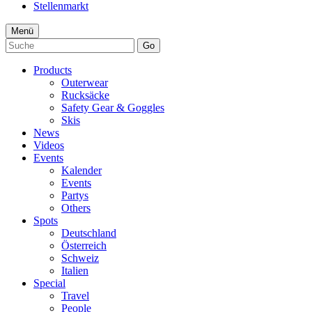
Stellenmarkt
Menü
Go
Products
Outerwear
Rucksäcke
Safety Gear & Goggles
Skis
News
Videos
Events
Kalender
Events
Partys
Others
Spots
Deutschland
Österreich
Schweiz
Italien
Special
Travel
People