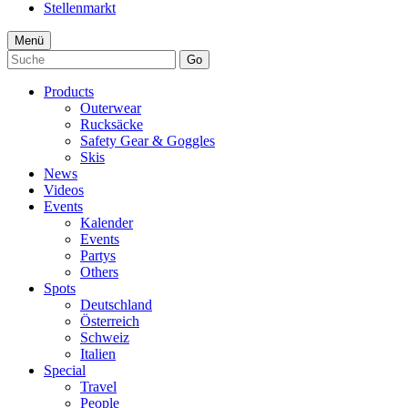
Stellenmarkt
Menü
Go
Products
Outerwear
Rucksäcke
Safety Gear & Goggles
Skis
News
Videos
Events
Kalender
Events
Partys
Others
Spots
Deutschland
Österreich
Schweiz
Italien
Special
Travel
People