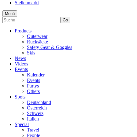
Stellenmarkt
Menü
Go
Products
Outerwear
Rucksäcke
Safety Gear & Goggles
Skis
News
Videos
Events
Kalender
Events
Partys
Others
Spots
Deutschland
Österreich
Schweiz
Italien
Special
Travel
People